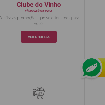
Clube do Vinho
VÁLIDO ATÉ 09/08/2026
Confira as promoções que selecionamos para
você!
VER OFERTAS