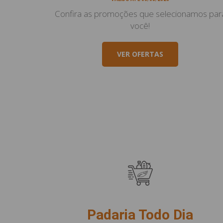
Confira as promoções que selecionamos par
você!
VER OFERTAS
Padaria Todo Dia