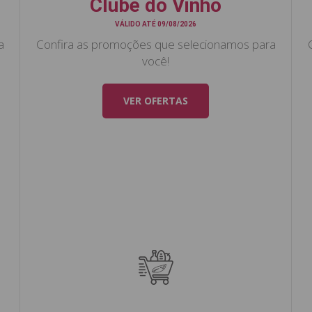
Clube do Vinho
VÁLIDO ATÉ 09/08/2026
a
Confira as promoções que selecionamos para
você!
VER OFERTAS