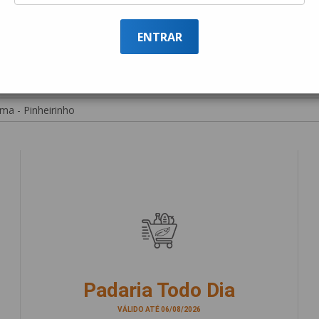
ENTRAR
tá vendo as ofertas da loja:
Padaria Todo Dia
VÁLIDO ATÉ 06/08/2026