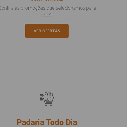
Confira as promoções que selecionamos para
você!
VER OFERTAS
Padaria Todo Dia