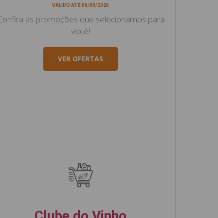
VÁLIDO ATÉ 06/08/2026
Confira as promoções que selecionamos para
você!
VER OFERTAS
Clube do Vinho