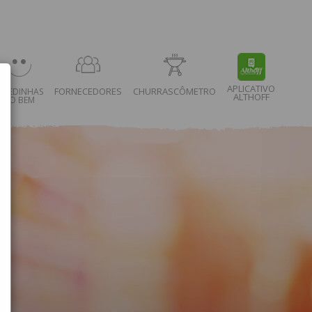
APLICATIVO
FORNECEDORES
CHURRASCÔMETRO
OEDINHAS
ALTHOFF
DO BEM