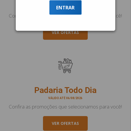
ENTRAR
VÁLIDO ATÉ 06/08/2026
Confira as promoções que selecionamos para você!
VER OFERTAS
Padaria Todo Dia
VÁLIDO ATÉ 06/08/2026
Confira as promoções que selecionamos para você!
VER OFERTAS