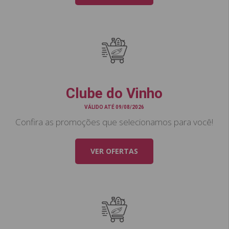
Clube do Vinho
VÁLIDO ATÉ 09/08/2026
Confira as promoções que selecionamos para você!
VER OFERTAS