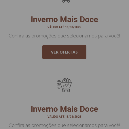
Inverno Mais Doce
VÁLIDO ATÉ 18/08/2026
Confira as promoções que selecionamos para você!
VER OFERTAS
Inverno Mais Doce
VÁLIDO ATÉ 18/08/2026
Confira as promoções que selecionamos para você!