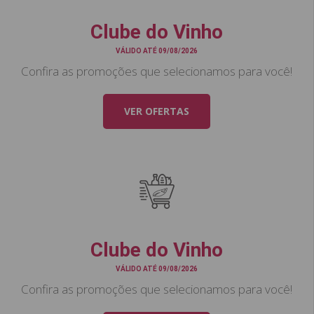
Clube do Vinho
VÁLIDO ATÉ 09/08/2026
Confira as promoções que selecionamos para você!
VER OFERTAS
Clube do Vinho
VÁLIDO ATÉ 09/08/2026
Confira as promoções que selecionamos para você!