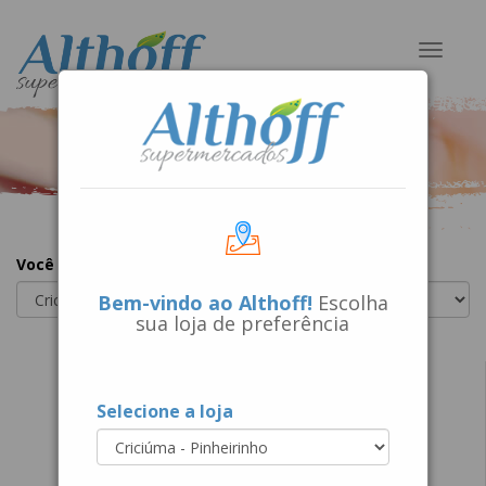
Toggle
navigat
Encartes
Você está vendo as ofertas da loja:
Bem-vindo ao Althoff!
Escolha
sua loja de preferência
Selecione a loja
Padaria Todo Dia