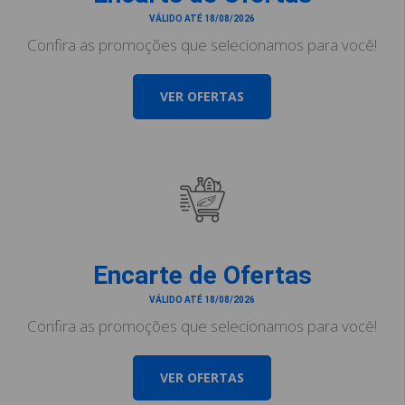
VÁLIDO ATÉ 18/08/2026
Confira as promoções que selecionamos para você!
VER OFERTAS
Encarte de Ofertas
VÁLIDO ATÉ 18/08/2026
Confira as promoções que selecionamos para você!
VER OFERTAS