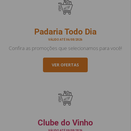
Padaria Todo Dia
VÁLIDO ATÉ 06/08/2026
Confira as promoções que selecionamos para você!
VER OFERTAS
Clube do Vinho
VÁLIDO ATÉ 09/08/2026