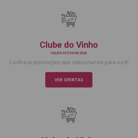
Clube do Vinho
VÁLIDO ATÉ 09/08/2026
Confira as promoções que selecionamos para você!
VER OFERTAS