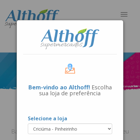
Toggle
navigat
Bem-vindo ao Althoff!
Escolha
sua loja de preferência
APP Compro Bem
Selecione a loja
Baixe o Aplicativo Compro Bem Althoff no seu