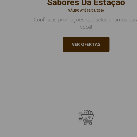
Sabores Da Estação
VÁLIDO ATÉ 06/09/2026
Confira as promoções que selecionamos par
você!
VER OFERTAS