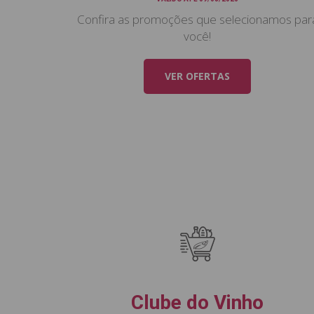
Confira as promoções que selecionamos par
você!
VER OFERTAS
Clube do Vinho