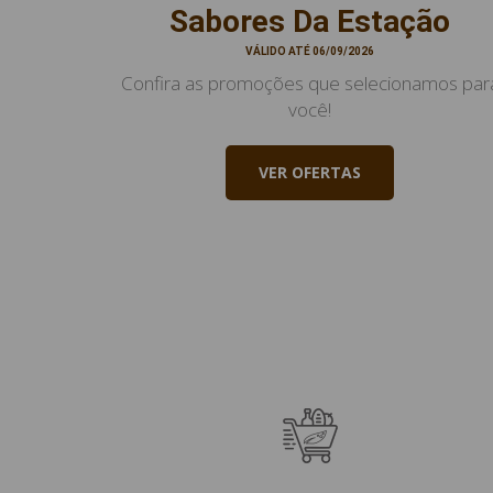
Sabores Da Estação
VÁLIDO ATÉ 06/09/2026
Confira as promoções que selecionamos par
você!
VER OFERTAS