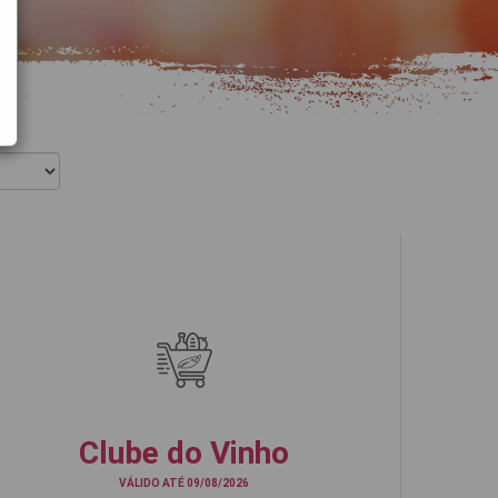
Clube do Vinho
VÁLIDO ATÉ 09/08/2026