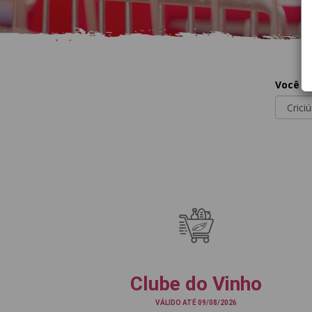
Você es
Clube do Vinho
VÁLIDO ATÉ 09/08/2026