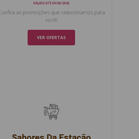
VÁLIDO ATÉ 09/08/2026
Confira as promoções que selecionamos para
você!
VER OFERTAS
Sabores Da Estação