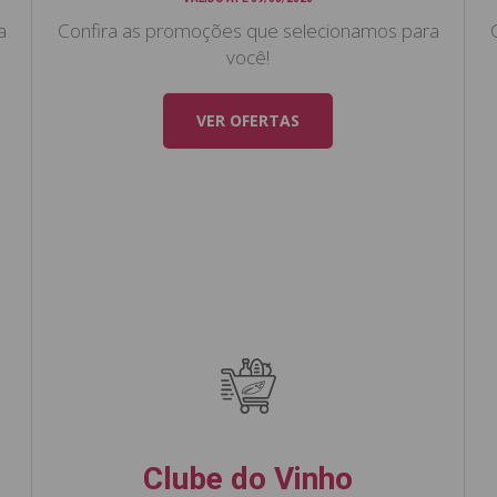
a
Confira as promoções que selecionamos para
você!
VER OFERTAS
Clube do Vinho