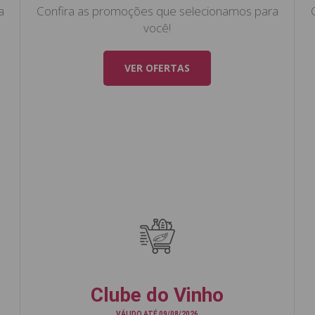
a
Confira as promoções que selecionamos para
você!
VER OFERTAS
Clube do Vinho
VÁLIDO ATÉ 09/08/2026