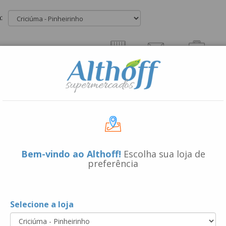
:
FALE
VAGAS
EMPRESA
M
CONOSCO
DISPONÍVEIS
Bem-vindo ao Althoff!
Escolha sua loja de
preferência
Encartes
Selecione a loja