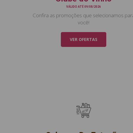
VÁLIDO ATÉ 09/08/2026
Confira as promoções que selecionamos par
você!
VER OFERTAS