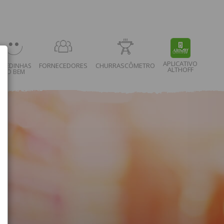
APLICATIVO
FORNECEDORES
CHURRASCÔMETRO
OEDINHAS
ALTHOFF
DO BEM