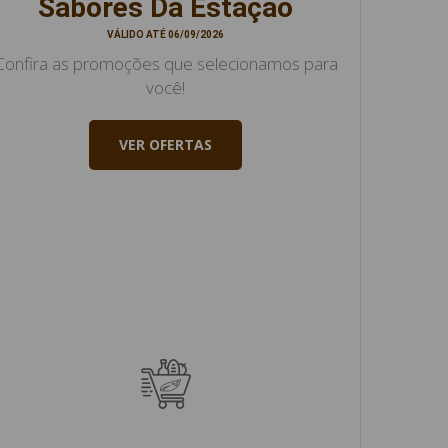
Sabores Da Estação
VÁLIDO ATÉ 06/09/2026
Confira as promoções que selecionamos para
você!
VER OFERTAS