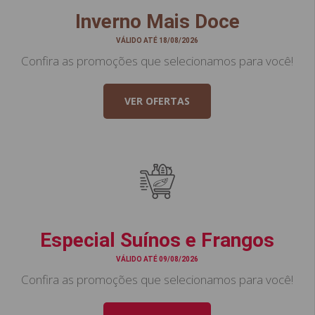
Inverno Mais Doce
VÁLIDO ATÉ 18/08/2026
Confira as promoções que selecionamos para você!
VER OFERTAS
Especial Suínos e Frangos
VÁLIDO ATÉ 09/08/2026
Confira as promoções que selecionamos para você!