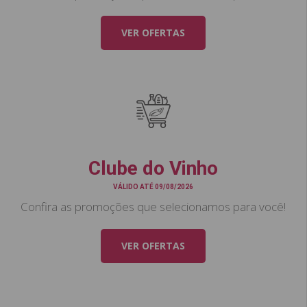
VER OFERTAS
Clube do Vinho
VÁLIDO ATÉ 09/08/2026
Confira as promoções que selecionamos para você!
VER OFERTAS