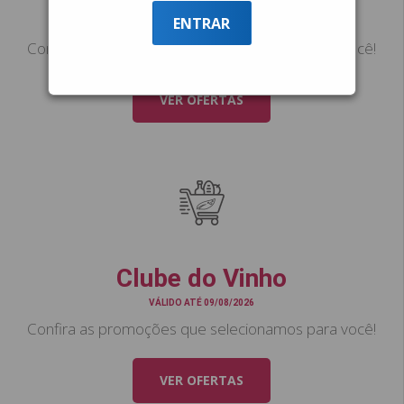
ENTRAR
VÁLIDO ATÉ 09/08/2026
Confira as promoções que selecionamos para você!
VER OFERTAS
Clube do Vinho
VÁLIDO ATÉ 09/08/2026
Confira as promoções que selecionamos para você!
VER OFERTAS