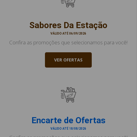
Sabores Da Estação
VÁLIDO ATÉ 06/09/2026
Confira as promoções que selecionamos para você!
VER OFERTAS
Encarte de Ofertas
VÁLIDO ATÉ 18/08/2026