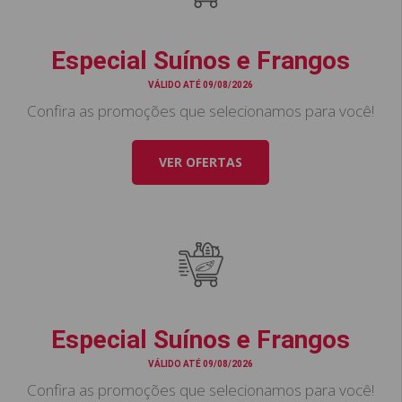
Especial Suínos e Frangos
VÁLIDO ATÉ 09/08/2026
Confira as promoções que selecionamos para você!
VER OFERTAS
Especial Suínos e Frangos
VÁLIDO ATÉ 09/08/2026
Confira as promoções que selecionamos para você!