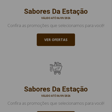
Sabores Da Estação
VÁLIDO ATÉ 06/09/2026
Confira as promoções que selecionamos para você!
VER OFERTAS
Sabores Da Estação
VÁLIDO ATÉ 06/09/2026
Confira as promoções que selecionamos para você!