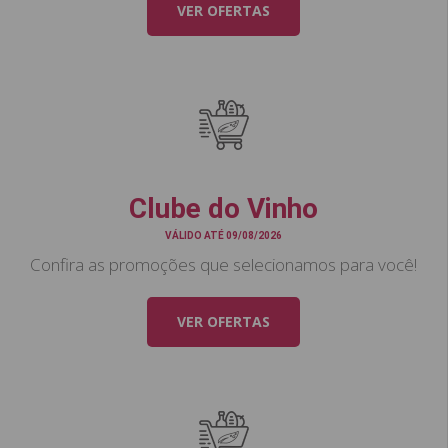
VER OFERTAS
Clube do Vinho
VÁLIDO ATÉ 09/08/2026
Confira as promoções que selecionamos para você!
VER OFERTAS