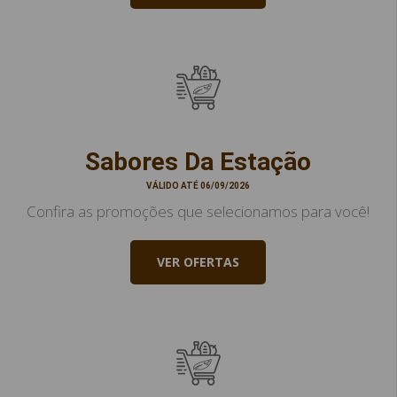
Sabores Da Estação
VÁLIDO ATÉ 06/09/2026
Confira as promoções que selecionamos para você!
VER OFERTAS