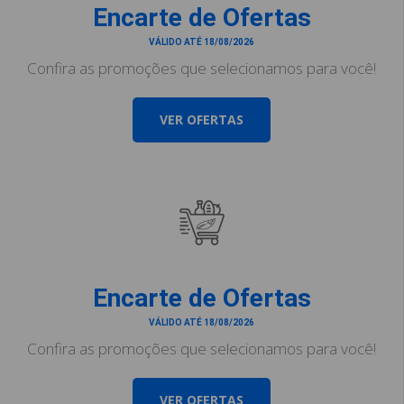
Encarte de Ofertas
VÁLIDO ATÉ 18/08/2026
Confira as promoções que selecionamos para você!
VER OFERTAS
Encarte de Ofertas
VÁLIDO ATÉ 18/08/2026
Confira as promoções que selecionamos para você!
VER OFERTAS