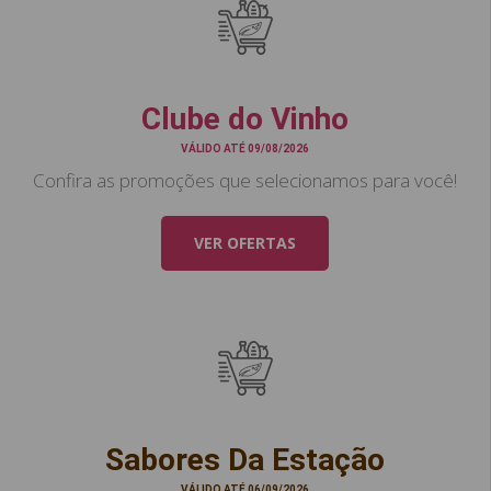
Clube do Vinho
VÁLIDO ATÉ 09/08/2026
Confira as promoções que selecionamos para você!
VER OFERTAS
Sabores Da Estação
VÁLIDO ATÉ 06/09/2026