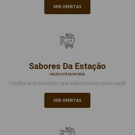
VER OFERTAS
Sabores Da Estação
VÁLIDO ATÉ 06/09/2026
Confira as promoções que selecionamos para você!
VER OFERTAS